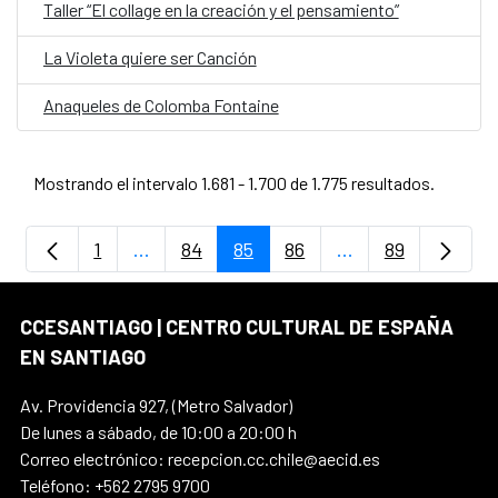
Taller “El collage en la creación y el pensamiento”
La Violeta quiere ser Canción
Anaqueles de Colomba Fontaine
Mostrando el intervalo 1.681 - 1.700 de 1.775 resultados.
1
...
84
85
86
...
89
Página
Páginas intermedias Use TAB para despla
Página
Página
Página
Páginas intermedi
Página
CCESANTIAGO | CENTRO CULTURAL DE ESPAÑA
EN SANTIAGO
Av. Providencia 927, (Metro Salvador)
De lunes a sábado, de 10:00 a 20:00 h
Correo electrónico: recepcion.cc.chile@aecid.es
Teléfono: +562 2795 9700