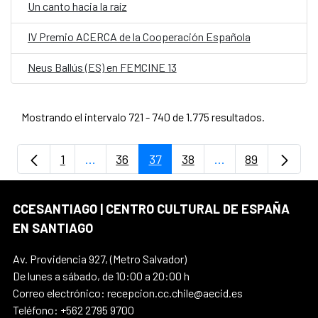
Un canto hacia la raíz
IV Premio ACERCA de la Cooperación Española
Neus Ballús (ES) en FEMCINE 13
Mostrando el intervalo 721 - 740 de 1.775 resultados.
1
...
36
37
38
...
89
Página
Páginas intermedias Use TAB para despla
Página
Página
Página
Páginas intermedi
Página
CCESANTIAGO | CENTRO CULTURAL DE ESPAÑA
EN SANTIAGO
Av. Providencia 927, (Metro Salvador)
De lunes a sábado, de 10:00 a 20:00 h
Correo electrónico: recepcion.cc.chile@aecid.es
Teléfono: +562 2795 9700