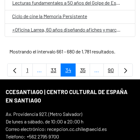
Lecturas fundamentales a 50 años del Golpe de Estado
Ciclo de cine la Memoria Persistente
«Oficina Larrea, 60 años diseñando afiches y marcas: 1964-2022
Mostrando el intervalo 661 - 680 de 1.781 resultados.
1
...
33
34
35
...
90
Página
Páginas intermedias Use TAB para despla
Página
Página
Página
Páginas intermedi
Página
CCESANTIAGO | CENTRO CULTURAL DE ESPAÑA
EN SANTIAGO
Av. Providencia 927, (Metro Salvador)
De lunes a sábado, de 10:00 a 20:00 h
Correo electrónico: recepcion.cc.chile@aecid.es
Teléfono: +562 2795 9700