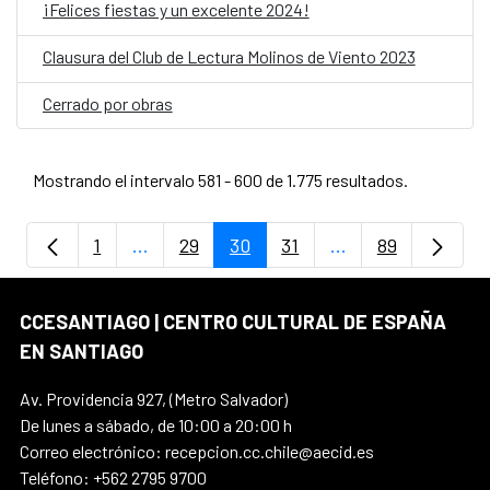
¡Felices fiestas y un excelente 2024!
Clausura del Club de Lectura Molinos de Viento 2023
Cerrado por obras
Mostrando el intervalo 581 - 600 de 1.775 resultados.
1
...
29
30
31
...
89
Página
Páginas intermedias Use TAB para despla
Página
Página
Página
Páginas intermedi
Página
CCESANTIAGO | CENTRO CULTURAL DE ESPAÑA
EN SANTIAGO
Av. Providencia 927, (Metro Salvador)
De lunes a sábado, de 10:00 a 20:00 h
Correo electrónico: recepcion.cc.chile@aecid.es
Teléfono: +562 2795 9700