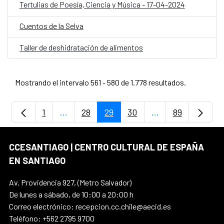
Tertulias de Poesía, Ciencia y Música - 17-04-2024
Cuentos de la Selva
Taller de deshidratación de alimentos
Mostrando el intervalo 561 - 580 de 1.778 resultados.
1
...
28
29
30
...
89
Página
Páginas intermedias Use TAB para despla
Página
Página
Página
Páginas intermedi
Página
CCESANTIAGO | CENTRO CULTURAL DE ESPAÑA
EN SANTIAGO
Av. Providencia 927, (Metro Salvador)
De lunes a sábado, de 10:00 a 20:00 h
Correo electrónico: recepcion.cc.chile@aecid.es
Teléfono: +562 2795 9700