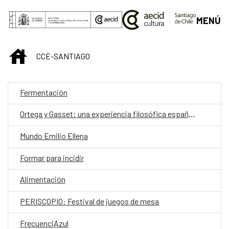
Saltar al contenido principal
MENÚ
INICIO
CCE-SANTIAGO
Fermentación
Ortega y Gasset: una experiencia filosófica española
Mundo Emilio Ellena
Formar para incidir
Alimentación
PERISCOPIO: Festival de juegos de mesa
FrecuenciAzul