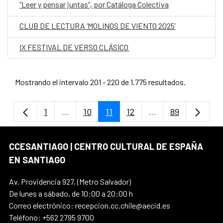
“Leer y pensar juntas”, por Catáloga Colectiva
CLUB DE LECTURA ‘MOLINOS DE VIENTO 2025’
IX FESTIVAL DE VERSO CLÁSICO
Mostrando el intervalo 201 - 220 de 1.775 resultados.
1
...
10
11
12
...
89
Página
Páginas intermedias Use TAB para despla
Página
Página
Página
Páginas intermedi
Página
CCESANTIAGO | CENTRO CULTURAL DE ESPAÑA
EN SANTIAGO
Av. Providencia 927, (Metro Salvador)
De lunes a sábado, de 10:00 a 20:00 h
Correo electrónico: recepcion.cc.chile@aecid.es
Teléfono: +562 2795 9700