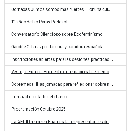
Jornadas Juntos somos más fuertes: Por una cultura más accesible
10 años de las Raras Podcast
Conversatorio Silencioso sobre Ecofeminismo
Garbiñe Ortega, productora y curadora española - La figura del curador es más importante que nunca porque sirve para ordenar la enorme cantidad de películas que hay
Inscripciones abiertas para las sesiones prácticas para el último Conversatorio Silenciosos sobre “Fabricación de Juegos Inclusivos”
Vestigio Futuro. Encuentro internacional de memorias y patrimonios disidentes.
Sobremesa III las jornadas para reflexionar sobre nuestro hacer como sociedad a través del alimento
Lorca, al otro lado del charco
Programación Octubre 2025
La AECID reúne en Guatemala a representantes de organizaciones LGTBI+ en una llamada regional contra los discursos de odio y en defensa de la diversidad