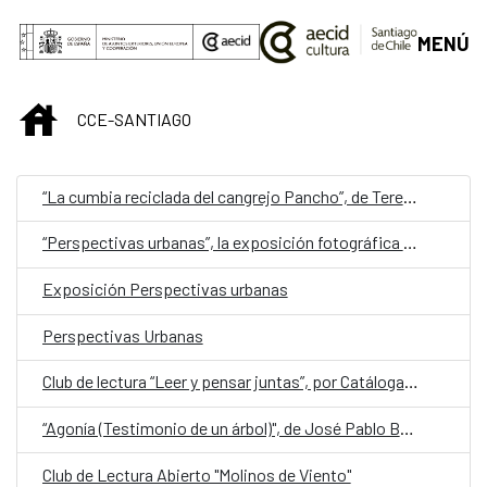
Saltar al contenido principal
MENÚ
INICIO
CCE-SANTIAGO
“La cumbia reciclada del cangrejo Pancho”, de Teresita Borge Céspedes, representa a Costa Rica en la quinta edición de Cuentos en Red
“Perspectivas urbanas”, la exposición fotográfica del español Rosendo Sánchez que invita a redescubrir las ciudades contemporáneas desde las alturas
Exposición Perspectivas urbanas
Perspectivas Urbanas
Club de lectura “Leer y pensar juntas”, por Catáloga Colectiva
“Agonía (Testimonio de un árbol)", de José Pablo Bejarano, representa a Guatemala en la quinta edición de Cuentos en Red
Club de Lectura Abierto "Molinos de Viento"