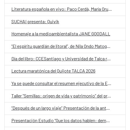
Literatura española en vivo: Paco Cerdà, María Oruña y Mikel Santiago llegan al Festival Penguin Providencia
SUCHAI presenta: Quivik
Homenaje a la medioambientalista JANE GOODALL
“El espíritu guardián de litoral”, de Nila Ondo Matogo, abre la quinta edición de Cuentos en Red
Día del libro: CCESantiago y Universidad de Talca realizarán lectura del Quijote
Lectura maratónica del Quijote TALCA 2026
Ya se puede consultar el resumen ejecutivo de la Estrategia de Cooperación Feminista
Taller “Semillas: origen de vida y patrimonio” del proyecto “Germinando nuestro barrio”
“Después de un largo viaje” Presentación de la antología de Naín Nómez
Presentación Estudio “Que los datos hablen: democracia, discriminación y seguridad en la vida de las mujeres en Chile”