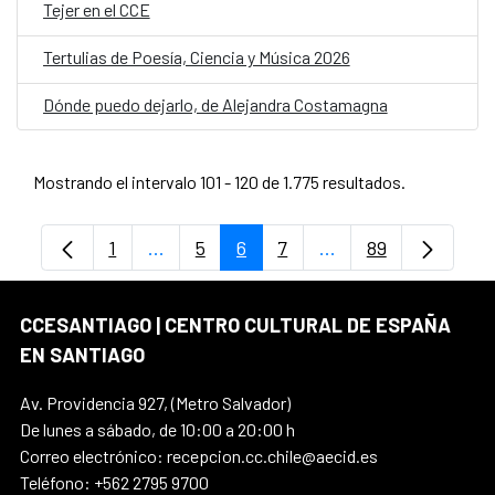
Tejer en el CCE
Tertulias de Poesía, Ciencia y Música 2026
Dónde puedo dejarlo, de Alejandra Costamagna
Mostrando el intervalo 101 - 120 de 1.775 resultados.
1
...
5
6
7
...
89
Página
Páginas intermedias Use TAB para despl
Página
Página
Página
Páginas intermedia
Página
CCESANTIAGO | CENTRO CULTURAL DE ESPAÑA
EN SANTIAGO
Av. Providencia 927, (Metro Salvador)
De lunes a sábado, de 10:00 a 20:00 h
Correo electrónico: recepcion.cc.chile@aecid.es
Teléfono: +562 2795 9700