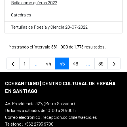
Baila como quieras 2022
Catedrales
Tertulias de Poesía y Ciencia 20-07-2022
Mostrando el intervalo 881 - 900 de 1.778 resultados.
1
...
44
45
46
...
89
Página
Páginas intermedias Use TAB para desplaz
Página
Página
Página
Páginas intermedi
Página
CCESANTIAGO | CENTRO CULTURAL DE ESPAÑA
EN SANTIAGO
Av. Providencia 927, (Metro Salvador)
De lunes a sábado, de 10:00 a 20:00 h
Correo electrónico: recepcion.cc.chile@aecid.es
Teléfono: +562 2795 9700