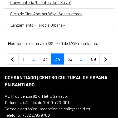
Convocatoria “Cuentos de la Selva”
Ciclo de Cine Another Way – Voces verdes
Lanzamiento «Trilogía Urbana»
Mostrando el intervalo 661 - 680 de 1.775 resultados.
1
...
33
34
35
...
89
Página
Páginas intermedias Use TAB para despla
Página
Página
Página
Páginas intermedi
Página
CCESANTIAGO | CENTRO CULTURAL DE ESPAÑA
EN SANTIAGO
Av. Providencia 927, (Metro Salvador)
De lunes a sábado, de 10:00 a 20:00 h
Correo electrónico: recepcion.cc.chile@aecid.es
Teléfono: +562 2795 9700