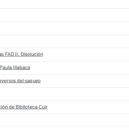
s FAD II: Disolución
 Paula Illabaca
reversos del saqueo
ón de Biblioteca Cuir