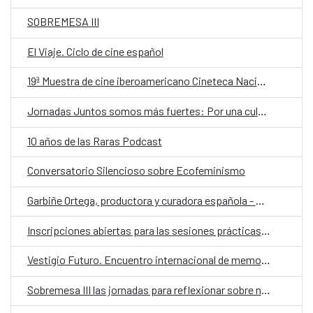
SOBREMESA III
El Viaje. Ciclo de cine español
19ª Muestra de cine iberoamericano Cineteca Nacional de Chile
Jornadas Juntos somos más fuertes: Por una cultura más accesible
10 años de las Raras Podcast
Conversatorio Silencioso sobre Ecofeminismo
Garbiñe Ortega, productora y curadora española - La figura del curador es más importante que nunca porque sirve para ordenar la enorme cantidad de películas que hay
Inscripciones abiertas para las sesiones prácticas para el último Conversatorio Silenciosos sobre “Fabricación de Juegos Inclusivos”
Vestigio Futuro. Encuentro internacional de memorias y patrimonios disidentes.
Sobremesa III las jornadas para reflexionar sobre nuestro hacer como sociedad a través del alimento