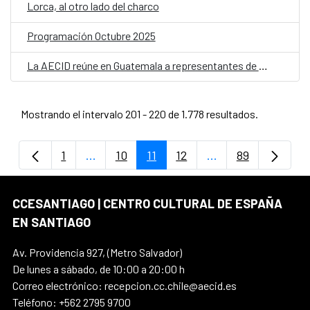
Lorca, al otro lado del charco
Programación Octubre 2025
La AECID reúne en Guatemala a representantes de organizaciones LGTBI+ en una llamada regional contra los discursos de odio y en defensa de la diversidad
Mostrando el intervalo 201 - 220 de 1.778 resultados.
1
...
10
11
12
...
89
Página
Páginas intermedias Use TAB para despla
Página
Página
Página
Páginas intermedi
Página
CCESANTIAGO | CENTRO CULTURAL DE ESPAÑA
EN SANTIAGO
Av. Providencia 927, (Metro Salvador)
De lunes a sábado, de 10:00 a 20:00 h
Correo electrónico: recepcion.cc.chile@aecid.es
Teléfono: +562 2795 9700