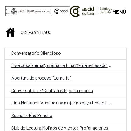
Saltar al contenido principal
MENÚ
INICIO
CCE-SANTIAGO
Conversatorio Silencioso
'Esa cosa animal', drama de Lina Meruane basado en su ensayo 'Contra los hijos'
Apertura de proceso “Lemuria”
Conversatorio: "Contra los hijos" a escena
Lina Meruane: “Aunque una mujer no haya tenido hijos, los lleva siempre en la cabeza porque la sociedad se encarga de recordárselo”
Suchai x Red Poncho
Club de Lectura Molinos de Viento: Profanaciones