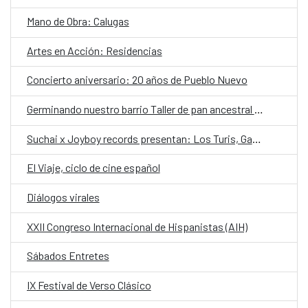
Mano de Obra: Calugas
Artes en Acción: Residencias
Concierto aniversario: 20 años de Pueblo Nuevo
Germinando nuestro barrio Taller de pan ancestral y contemporáneo con Graciela Huinao
Suchai x Joyboy records presentan: Los Turis, Gabriela Pijama y Frucola Frappe
El Viaje, ciclo de cine español
Diálogos virales
XXII Congreso Internacional de Hispanistas (AIH)
Sábados Entretes
IX Festival de Verso Clásico