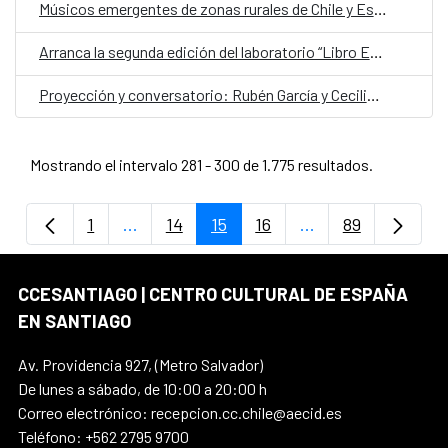
Músicos emergentes de zonas rurales de Chile y España celebran la identidad territorial y la colaboración cultural
Arranca la segunda edición del laboratorio “Libro Expandido”
Proyección y conversatorio: Rubén García y Cecilia Barriga
Mostrando el intervalo 281 - 300 de 1.775 resultados.
1
...
14
15
16
...
89
Página
Páginas intermedias Use TAB para despla
Página
Página
Página
Páginas intermedi
Página
CCESANTIAGO | CENTRO CULTURAL DE ESPAÑA
EN SANTIAGO
Av. Providencia 927, (Metro Salvador)
De lunes a sábado, de 10:00 a 20:00 h
Correo electrónico: recepcion.cc.chile@aecid.es
Teléfono: +562 2795 9700