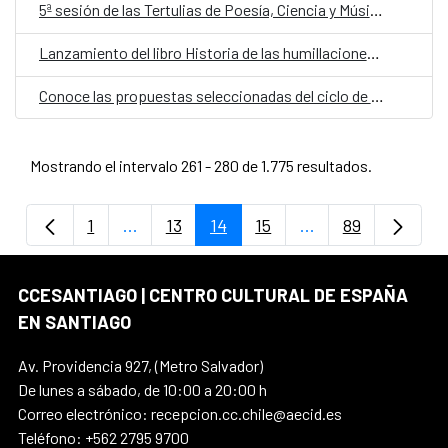
5ª sesión de las Tertulias de Poesía, Ciencia y Música 2025
Lanzamiento del libro Historia de las humillaciones de Jorge Marchant Lazcano
Conoce las propuestas seleccionadas del ciclo de residencias Para la naturaleza, ¿Qué es lo humano?
Mostrando el intervalo 261 - 280 de 1.775 resultados.
1
...
13
14
15
...
89
Página
Páginas intermedias Use TAB para despla
Página
Página
Página
Páginas intermedi
Página
CCESANTIAGO | CENTRO CULTURAL DE ESPAÑA
EN SANTIAGO
Av. Providencia 927, (Metro Salvador)
De lunes a sábado, de 10:00 a 20:00 h
Correo electrónico: recepcion.cc.chile@aecid.es
Teléfono: +562 2795 9700