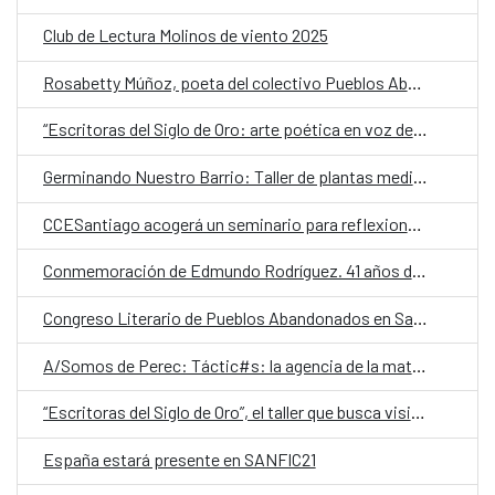
Club de Lectura Molinos de viento 2025
Rosabetty Múñoz, poeta del colectivo Pueblos Abandonados: “No queremos ir a Santiago a buscar reconocimiento”
“Escritoras del Siglo de Oro: arte poética en voz de mujer”, una clínica o taller de formación previo al IX Festival de Verso Clásico
Germinando Nuestro Barrio: Taller de plantas medicinales y ungüentos
CCESantiago acogerá un seminario para reflexionar sobre cómo la era digital está cambiando la lectura y la escritura
Conmemoración de Edmundo Rodríguez. 41 años de VIH en Chile
Congreso Literario de Pueblos Abandonados en Santiago: “Lo que juramos no hacer”
A/Somos de Perec: Táctic#s: la agencia de la materia y Seno Skyring
“Escritoras del Siglo de Oro”, el taller que busca visibilizar el trabajo literario de las mujeres en los siglos XVI y XVII
España estará presente en SANFIC21