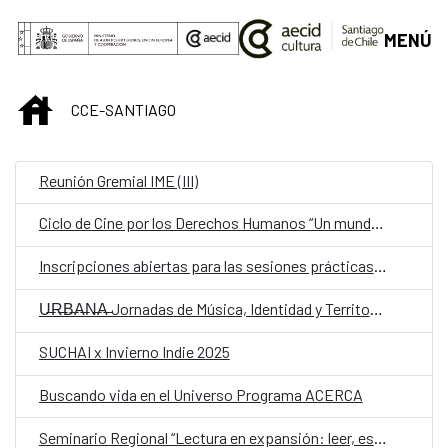
Saltar al contenido principal
MENÚ
INICIO
CCE-SANTIAGO
Reunión Gremial IME (III)
Ciclo de Cine por los Derechos Humanos “Un mundo en movimiento”.
Inscripciones abiertas para las sesiones prácticas para el “2do Conversatorio silencioso sobre Ecofeminismo”
U̶R̶B̶A̶N̶A̶ Jornadas de Música, Identidad y Territorio
SUCHAI x Invierno Indie 2025
Buscando vida en el Universo Programa ACERCA
Seminario Regional “Lectura en expansión: leer, escribir y mediar en la era digital”