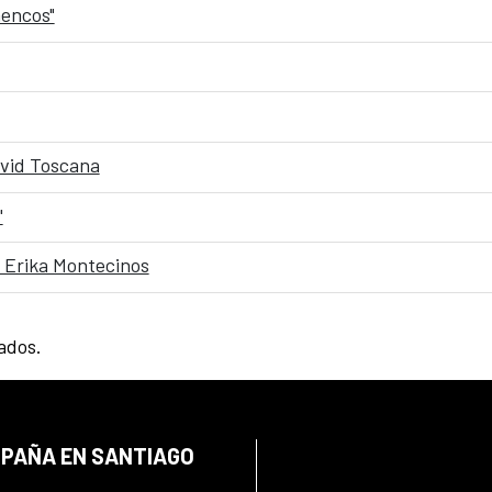
mencos"
David Toscana
"
 Erika Montecinos
tados.
SPAÑA EN SANTIAGO