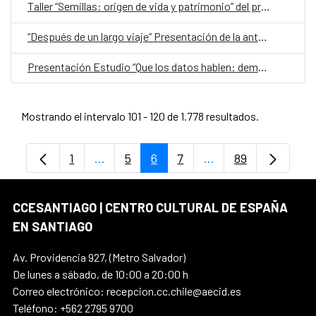
Taller “Semillas: origen de vida y patrimonio” del proyecto “Germinando nuestro barrio”
“Después de un largo viaje” Presentación de la antología de Naín Nómez
Presentación Estudio “Que los datos hablen: democracia, discriminación y seguridad en la vida de las mujeres en Chile”
Mostrando el intervalo 101 - 120 de 1.778 resultados.
1
...
5
6
7
...
89
Página
Páginas intermedias Use TAB para despl
Página
Página
Página
Páginas intermedia
Página
CCESANTIAGO | CENTRO CULTURAL DE ESPAÑA
EN SANTIAGO
Av. Providencia 927, (Metro Salvador)
De lunes a sábado, de 10:00 a 20:00 h
Correo electrónico: recepcion.cc.chile@aecid.es
Teléfono: +562 2795 9700