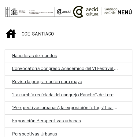
Saltar al contenido principal
MENÚ
INICIO
CCE-SANTIAGO
Hacedoras de mundos
Convocatoria Congreso Académico del VI Festival Internacional Santiago Negro
Revisa la programación para mayo
“La cumbia reciclada del cangrejo Pancho”, de Teresita Borge Céspedes, representa a Costa Rica en la quinta edición de Cuentos en Red
“Perspectivas urbanas”, la exposición fotográfica del español Rosendo Sánchez que invita a redescubrir las ciudades contemporáneas desde las alturas
Exposición Perspectivas urbanas
Perspectivas Urbanas