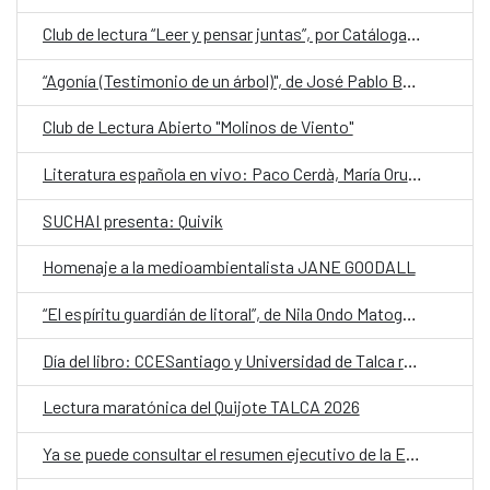
Club de lectura “Leer y pensar juntas”, por Catáloga Colectiva
“Agonía (Testimonio de un árbol)", de José Pablo Bejarano, representa a Guatemala en la quinta edición de Cuentos en Red
Club de Lectura Abierto "Molinos de Viento"
Literatura española en vivo: Paco Cerdà, María Oruña y Mikel Santiago llegan al Festival Penguin Providencia
SUCHAI presenta: Quivik
Homenaje a la medioambientalista JANE GOODALL
“El espíritu guardián de litoral”, de Nila Ondo Matogo, abre la quinta edición de Cuentos en Red
Día del libro: CCESantiago y Universidad de Talca realizarán lectura del Quijote
Lectura maratónica del Quijote TALCA 2026
Ya se puede consultar el resumen ejecutivo de la Estrategia de Cooperación Feminista