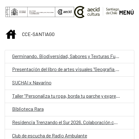
Saltar al contenido principal
MENÚ
INICIO
CCE-SANTIAGO
Germinando. Biodiversidad, Sabores y Texturas Fungi
Presentación del libro de artes visuales "Geografía Sensorial, el arte de percibir"
SUCHAI x Navarino
Taller “Personaliza tu ropa, borda tu parche y expresa tu compromiso con el medio ambiente”
Biblioteca Rara
Residencia Trenzando el Sur 2026. Colaboración cultural entre Chile y España
Club de escucha de Radio Ambulante