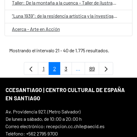
Taller: De la montaña a la cuenca – Taller de ilustración con pigmentos minerales
“Luna 1939”: de la residencia artística y la investigación sobre la revista LUNA a los escenarios
Acerca - Arte en Acción
Mostrando el intervalo 21 - 40 de 1.775 resultados.
1
2
3
...
89
Página
Página
Página
Páginas intermedias Use
Página
CCESANTIAGO | CENTRO CULTURAL DE ESPAÑA
EN SANTIAGO
Av. Providencia 927, (Metro Salvador)
De lunes a sábado, de 10:00 a 20:00 h
Correo electrónico: recepcion.cc.chile@aecid.es
Teléfono: +562 2795 9700