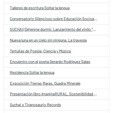
Talleres de escritura Soltar la lengua
Conversatorio Silencioso sobre Educación Socioambiental
SUCHAI (Déjenme dormir. Lanzamiento del vinilo "Bronce")
Nueva luna en un cielo sin ninguna. La travesía
Tertulias de Poesía, Ciencia y Música
Encuentro con el poeta Gerardo Rodríguez Salas
Residencia Soltar la lengua
Exposición Tierras Raras. Quadra Minerale
Presentación libro ImaginaRURAL. Sostenibilidad Biocultural de los Territorios Rurales
Suchai x Tiranosaurio Records