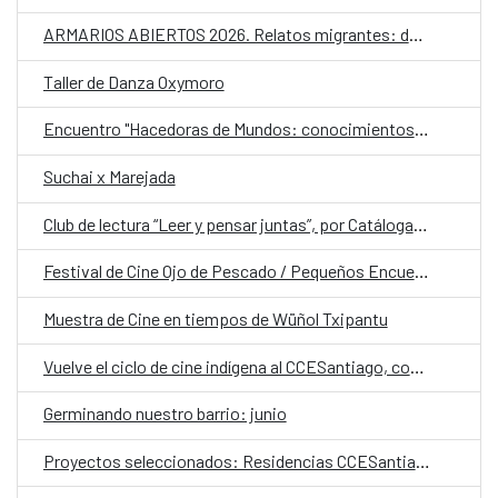
ARMARIOS ABIERTOS 2026. Relatos migrantes: desplazamientos y futuros LGTBIQ+
Taller de Danza Oxymoro
Encuentro "Hacedoras de Mundos: conocimientos territoriales en la defensa del agua y la Tierra"
Suchai x Marejada
Club de lectura “Leer y pensar juntas”, por Catáloga Colectiva
Festival de Cine Ojo de Pescado / Pequeños Encuentros
Muestra de Cine en tiempos de Wüñol Txipantu
Vuelve el ciclo de cine indígena al CCESantiago, con un homenaje a la ambientalista Berta Cáceres
Germinando nuestro barrio: junio
Proyectos seleccionados: Residencias CCESantiago 2026