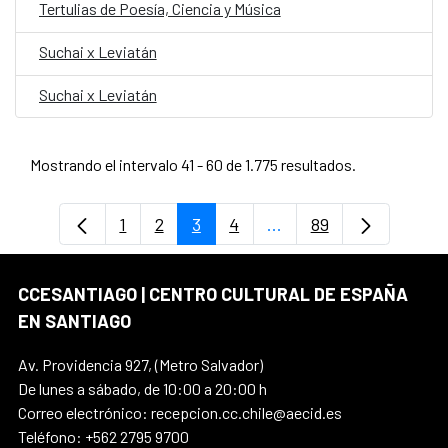
Tertulias de Poesía, Ciencia y Música
Suchai x Leviatán
Suchai x Leviatán
Mostrando el intervalo 41 - 60 de 1.775 resultados.
1
2
3
4
...
89
Página
Página
Página
Página
Páginas intermedias U
Página
CCESANTIAGO | CENTRO CULTURAL DE ESPAÑA
EN SANTIAGO
Av. Providencia 927, (Metro Salvador)
De lunes a sábado, de 10:00 a 20:00 h
Correo electrónico: recepcion.cc.chile@aecid.es
Teléfono: +562 2795 9700