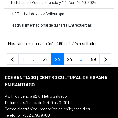
Tertulias de Poesía, Ciencia y Música - 16-10-2024
14° Festival de Jazz Chileuropa
Festival internacional de guitarra Entrecuerdas
Mostrando el intervalo 441 - 460 de 1.775 resultados.
1
...
22
23
24
...
89
Página
Páginas intermedias Use TAB para despla
Página
Página
Página
Páginas intermedi
Página
CCESANTIAGO | CENTRO CULTURAL DE ESPAÑA
EN SANTIAGO
Av. Providencia 927, (Metro Salvador)
De lunes a sábado, de 10:00 a 20:00 h
Correo electrónico: recepcion.cc.chile@aecid.es
Teléfono: +562 2795 9700