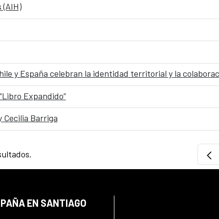
 (AIH)
e y España celebran la identidad territorial y la colaborac
 “Libro Expandido”
 Cecilia Barriga
sultados.
SPAÑA EN SANTIAGO