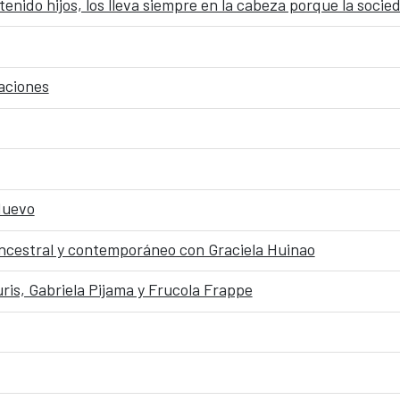
nido hijos, los lleva siempre en la cabeza porque la socie
aciones
Nuevo
ancestral y contemporáneo con Graciela Huinao
ris, Gabriela Pijama y Frucola Frappe