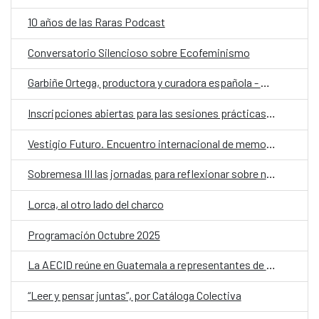
10 años de las Raras Podcast
Conversatorio Silencioso sobre Ecofeminismo
Garbiñe Ortega, productora y curadora española - La figura del curador es más importante que nunca porque sirve para ordenar la enorme cantidad de películas que hay
Inscripciones abiertas para las sesiones prácticas para el último Conversatorio Silenciosos sobre “Fabricación de Juegos Inclusivos”
Vestigio Futuro. Encuentro internacional de memorias y patrimonios disidentes.
Sobremesa III las jornadas para reflexionar sobre nuestro hacer como sociedad a través del alimento
Lorca, al otro lado del charco
Programación Octubre 2025
La AECID reúne en Guatemala a representantes de organizaciones LGTBI+ en una llamada regional contra los discursos de odio y en defensa de la diversidad
“Leer y pensar juntas”, por Catáloga Colectiva