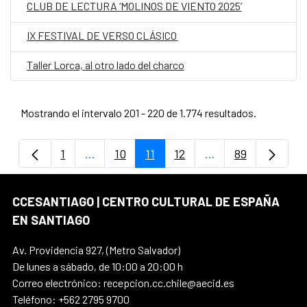
CLUB DE LECTURA ‘MOLINOS DE VIENTO 2025’
IX FESTIVAL DE VERSO CLÁSICO
Taller Lorca, al otro lado del charco
Mostrando el intervalo 201 - 220 de 1.774 resultados.
1
...
10
11
12
...
89
Página
Páginas intermedias Use TAB para despla
Página
Página
Página
Páginas intermedi
Página
CCESANTIAGO | CENTRO CULTURAL DE ESPAÑA
EN SANTIAGO
Av. Providencia 927, (Metro Salvador)
De lunes a sábado, de 10:00 a 20:00 h
Correo electrónico: recepcion.cc.chile@aecid.es
Teléfono: +562 2795 9700