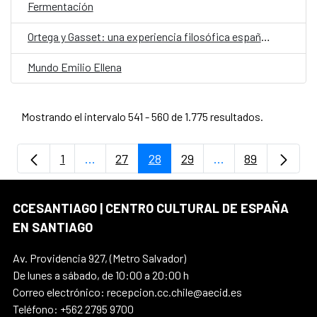
Fermentación
Ortega y Gasset: una experiencia filosófica española
Mundo Emilio Ellena
Mostrando el intervalo 541 - 560 de 1.775 resultados.
1
...
27
28
29
...
89
Página
Páginas intermedias Use TAB para despla
Página
Página
Página
Páginas intermedi
Página
CCESANTIAGO | CENTRO CULTURAL DE ESPAÑA
EN SANTIAGO
Av. Providencia 927, (Metro Salvador)
De lunes a sábado, de 10:00 a 20:00 h
Correo electrónico: recepcion.cc.chile@aecid.es
Teléfono: +562 2795 9700