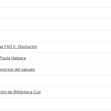
s FAD II: Disolución
 Paula Illabaca
reversos del saqueo
ón de Biblioteca Cuir