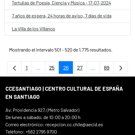
Tertulias de Poesía, Ciencia y Música - 17-07-2024
7 años de espera, 24 horas de aviso, 7 días de vida
La Villa de los Villanos
Mostrando el intervalo 501 - 520 de 1.775 resultados.
1
...
25
26
27
...
89
Página
Páginas intermedias Use TAB para despla
Página
Página
Página
Páginas intermedi
Página
CCESANTIAGO | CENTRO CULTURAL DE ESPAÑA
EN SANTIAGO
Av. Providencia 927, (Metro Salvador)
De lunes a sábado, de 10:00 a 20:00 h
Correo electrónico: recepcion.cc.chile@aecid.es
Teléfono: +562 2795 9700