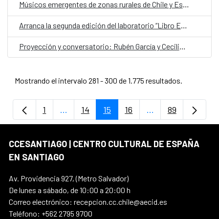
Músicos emergentes de zonas rurales de Chile y España celebran la identidad territorial y la colaboración cultural
Arranca la segunda edición del laboratorio “Libro Expandido”
Proyección y conversatorio: Rubén García y Cecilia Barriga
Mostrando el intervalo 281 - 300 de 1.775 resultados.
1
...
14
15
16
...
89
Página
Páginas intermedias Use TAB para despla
Página
Página
Página
Páginas intermedi
Página
CCESANTIAGO | CENTRO CULTURAL DE ESPAÑA
EN SANTIAGO
Av. Providencia 927, (Metro Salvador)
De lunes a sábado, de 10:00 a 20:00 h
Correo electrónico: recepcion.cc.chile@aecid.es
Teléfono: +562 2795 9700