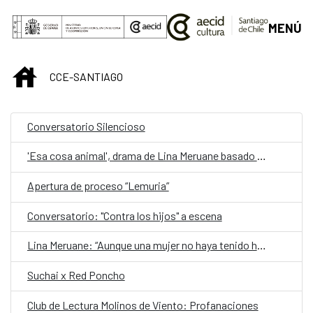
Saltar al contenido principal
MENÚ
INICIO
CCE-SANTIAGO
Conversatorio Silencioso
'Esa cosa animal', drama de Lina Meruane basado en su ensayo 'Contra los hijos'
Apertura de proceso “Lemuria”
Conversatorio: "Contra los hijos" a escena
Lina Meruane: “Aunque una mujer no haya tenido hijos, los lleva siempre en la cabeza porque la sociedad se encarga de recordárselo”
Suchai x Red Poncho
Club de Lectura Molinos de Viento: Profanaciones