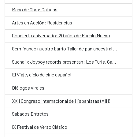
Mano de Obra: Calugas
Artes en Acción: Residencias
Concierto aniversario: 20 años de Pueblo Nuevo
Germinando nuestro barrio Taller de pan ancestral y contemporáneo con Graciela Huinao
Suchai x Joyboy records presentan: Los Turis, Gabriela Pijama y Frucola Frappe
El Viaje, ciclo de cine español
Diálogos virales
XXII Congreso Internacional de Hispanistas (AIH)
Sábados Entretes
IX Festival de Verso Clásico