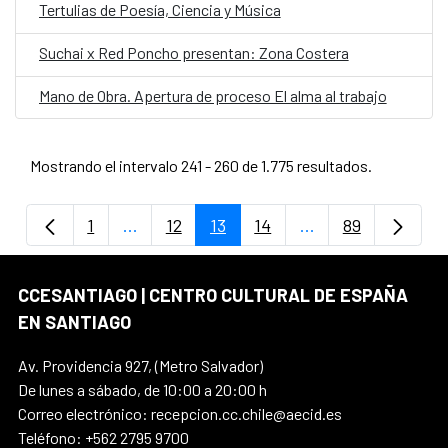
Tertulias de Poesía, Ciencia y Música
Suchai x Red Poncho presentan: Zona Costera
Mano de Obra. Apertura de proceso El alma al trabajo
Mostrando el intervalo 241 - 260 de 1.775 resultados.
1
...
12
13
14
...
89
Página
Páginas intermedias Use TAB para despla
Página
Página
Página
Páginas intermedi
Página
CCESANTIAGO | CENTRO CULTURAL DE ESPAÑA
EN SANTIAGO
Av. Providencia 927, (Metro Salvador)
De lunes a sábado, de 10:00 a 20:00 h
Correo electrónico: recepcion.cc.chile@aecid.es
Teléfono: +562 2795 9700