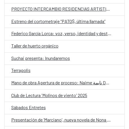
PROYECTO INTERCAMBIO RESIDENCIAS ARTISTICAS
Estreno del cortometraje “PATO$, última llamada”
Federico García Lorca: voz, verso, identidad y destino CLÍNICA 2
Taller de huerto orgánico
Suchai presenta: Inundaremos
Terrapolis
Mano de obra Apertura de proceso: Naime نايمة Danzar una lengua olvidada
Club de Lectura 'Molinos de viento' 2025
Sábados Entretes
Presentación de ‘Marciano', nueva novela de Nona Fernández