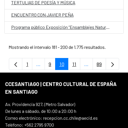
TERTULIAS DE POESÍA Y MÚSICA
ENCUENTRO CON JAVIER PEÑA
Programa público Exposición “Ensamblajes Naturoculturales”
Mostrando el intervalo 181 - 200 de 1.775 resultados.
1
...
9
10
11
...
89
Página
Páginas intermedias Use TAB para despl
Página
Página
Página
Páginas intermedia
Página
CCESANTIAGO | CENTRO CULTURAL DE ESPAÑA
EN SANTIAGO
Av. Providencia 927, (Metro Salvador)
De lunes a sábado, de 10:00 a 20:00 h
Correo electrónico: recepcion.cc.chile@aecid.es
Teléfono: +562 2795 9700