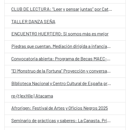
CLUB DE LECTURA: “Leer y pensar juntas” por Catáloga Colectiva
TALLER DANZA SEÑA
ENCUENTRO HUERTERO: Si somos más es mejor
Piedras que cuentan. Mediación dirigida a infancias, jóvenes y cudadoras
Convocatoria abierta: Programa de Becas MAEC-AECID 2025–2026 para jóvenes españoles
“El Monstruo de la Fortuna” Proyección y conversatorio
Biblioteca Nacional y Centro Cultural de España presentan conferencia sobre la voz de Gabriela Mistral en repertorios digitales
re-(t)exHile | Atacama
Afrorigen: Festival de Artes y Oficios Negros 2025
Seminario de prácticas y saberes: La Canasta. Primer Encuentro de Arte y Trabajo Social