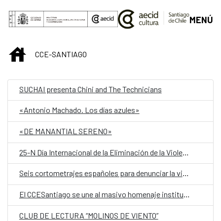
Saltar al contenido principal
MENÚ
INICIO
CCE-SANTIAGO
SUCHAI presenta Chini and The Technicians
«Antonio Machado. Los días azules»
«DE MANANTIAL SERENO»
25-N Día Internacional de la Eliminación de la Violencia contra la Mujer, PROYECCIÓN DE CORTOMETRAJES
Seis cortometrajes españoles para denunciar la violencia machista en un ciclo especial del CCC y el CCESantiago
El CCESantiago se une al masivo homenaje institucional para conmemorar el 80° aniversario del Nobel a Gabriela Mistral
CLUB DE LECTURA “MOLINOS DE VIENTO”