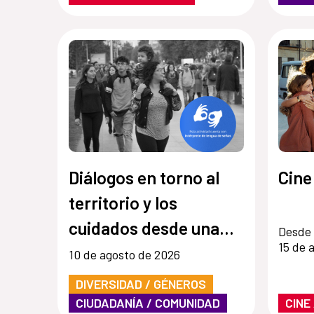
Diálogos en torno al
Cine
territorio y los
cuidados desde una
Desde 
15 de 
mirada de género
10 de agosto de 2026
DIVERSIDAD / GÉNEROS
CIUDADANÍA / COMUNIDAD
CINE