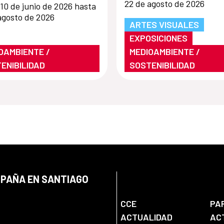
22 de agosto de 2026
10 de junio de 2026 hasta
artísticas y activi
agosto de 2026
ARTES VISUALES
en la Cuenca del
EXPOSICIONES
Aconcagua
OAMBIENTE /
MEDIOAMBIENTE /
ENIBILIDAD
SOSTENIBILIDAD
SPAÑA EN SANTIAGO
CCE
PA
ACTUALIDAD
AC