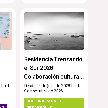
Residencia Trenzando
el Sur 2026.
Colaboración cultural
entre Chile y España
6 hasta
Desde 23 de julio de 2026 hasta
9 de octubre de 2026
CULTURA PARA EL
AD
DESARROLLO