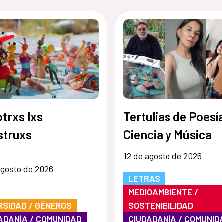
trxs lxs
Tertulias de Poesí
struxs
Ciencia y Música
12 de agosto de 2026
agosto de 2026
LETRAS
MEDIOAMBIENTE /
RSIDAD / GÉNEROS
SOSTENIBILIDAD
ADANÍA / COMUNIDAD
CIUDADANÍA / COMUNID