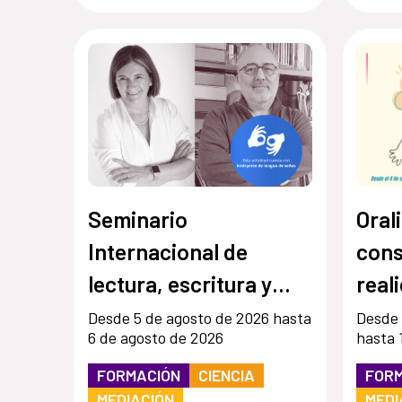
Seminario
Oral
Internacional de
cons
lectura, escritura y
real
oralidad
Desde 5 de agosto de 2026 hasta
Desde 
6 de agosto de 2026
hasta 
FORMACIÓN
CIENCIA
FOR
MEDIACIÓN
MEDI