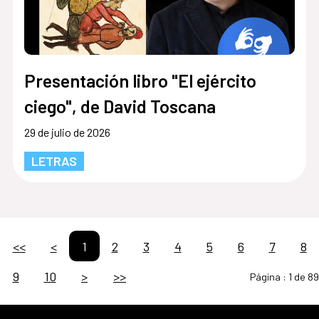
Presentación libro "El ejército
ciego", de David Toscana
29 de julio de 2026
LETRAS
<<
<
1
2
3
4
5
6
7
8
9
10
>
>>
Página :
1 de 89