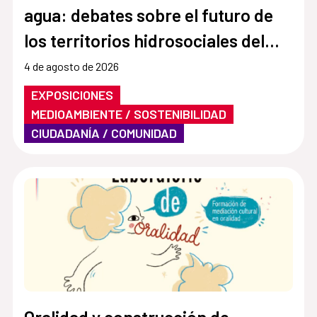
agua: debates sobre el futuro de
los territorios hidrosociales del
Aconcagua y El Maipo"
4 de agosto de 2026
EXPOSICIONES
MEDIOAMBIENTE / SOSTENIBILIDAD
CIUDADANÍA / COMUNIDAD
Oralidad y construcción de