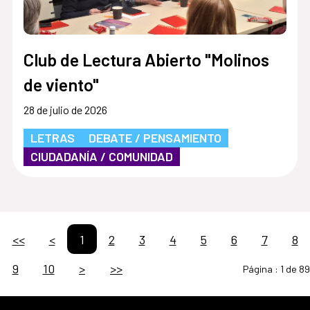
Club de Lectura Abierto "Molinos
de viento"
28 de julio de 2026
LETRAS
DEBATE / PENSAMIENTO
CIUDADANÍA / COMUNIDAD
<<
<
1
2
3
4
5
6
7
8
9
10
>
>>
Página :
1 de 89