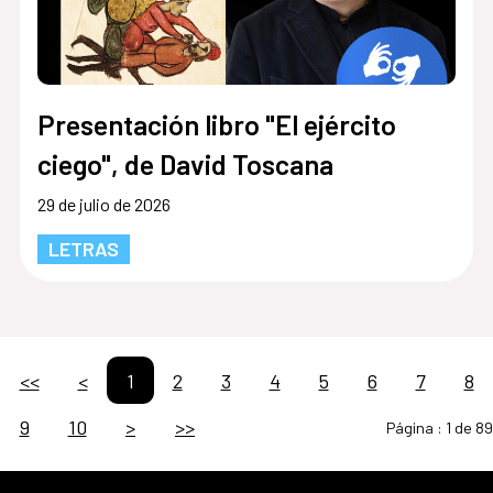
Presentación libro "El ejército
ciego", de David Toscana
29 de julio de 2026
LETRAS
<<
<
1
2
3
4
5
6
7
8
9
10
>
>>
Página :
1 de 89