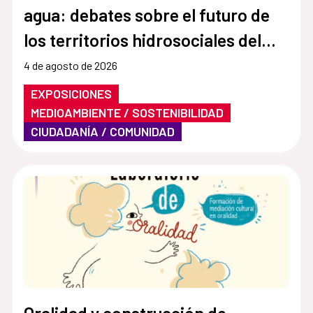
agua: debates sobre el futuro de
los territorios hidrosociales del
Aconcagua y El Maipo"
4 de agosto de 2026
EXPOSICIONES
MEDIOAMBIENTE / SOSTENIBILIDAD
CIUDADANÍA / COMUNIDAD
Oralidad y construcción de