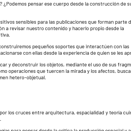
n? ¿Podemos pensar ese cuerpo desde la construcción de s
sitivos sensibles para las publicaciones que forman parte d
ión a revisar nuestro contenido y hacerlo propio desde la
tiva.
s construiremos pequeños soportes que interactúen con las
acionarse con ellas desde la experiencia de quien se les a
icar y deconstruir los objetos, mediante el uso de sus frag
omo operaciones que tuercen la mirada y los afectos, busc
men hetero-objetual.
or los cruces entre arquitectura, espacialidad y teoría cui
.
ías para pensar desde la crítica la producción espacial y a