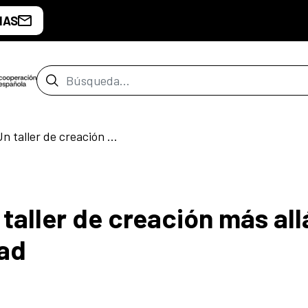
IAS
Barra de búsqueda
Y la que soporte: Un taller de creación más allá de la hetero-objetualidad
 taller de creación más all
dad