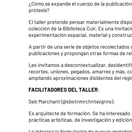
¿Cómo se expande el cuerpo de la publicació
prótesis?
El taller pretende pensar materialmente dispo
colección de la Biblioteca Cuir. Es una invitac
experimentación espacial, material y construc
A partir de una serie de objetos recolectado
publicaciones y propongan otras formas de rel
Les invitamos a descontextualizar, desidentif
recortes, uniones, pegados, amarres y más, c
ampliando aproximaciones disidentes del régi
FACILITADORES DEL TALLER
:
Seb Marchant (@sbstnmrchntsvgnns):
Es arquitecte de formación. Se ha interesado p
prácticas artísticas, de investigación y edición
Le interesa la formulación de nuevas metodolog