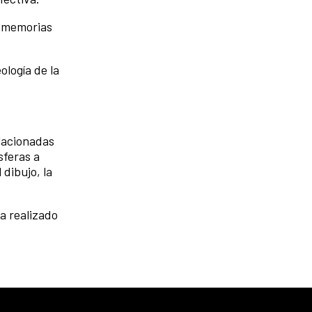
s memorias
logía de la
elacionadas
sferas a
 dibujo, la
ha realizado