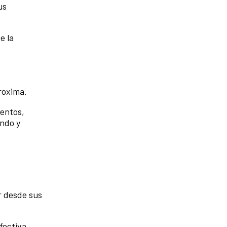
us
e la
proxima.
mentos,
ando y
r desde sus
fectiva.