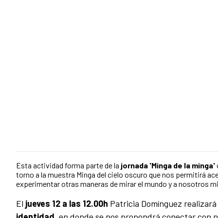
Esta actividad forma parte de la
jornada 'Minga de la minga'
torno a la muestra Minga del cielo oscuro que nos permitirá ace
experimentar otras maneras de mirar el mundo y a nosotros 
El
jueves 12 a las 12.00h
Patricia Domínguez realizará
identidad
, en donde se nos propondrá conectar con n