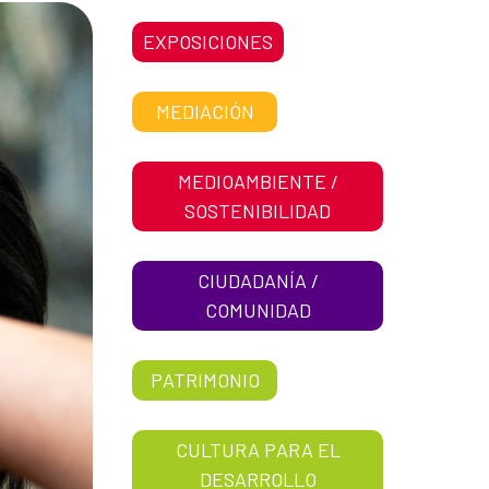
EXPOSICIONES
MEDIACIÓN
MEDIOAMBIENTE /
SOSTENIBILIDAD
CIUDADANÍA /
COMUNIDAD
PATRIMONIO
CULTURA PARA EL
DESARROLLO