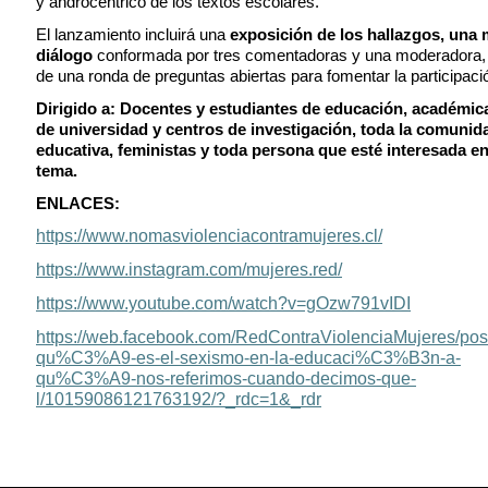
y androcéntrico de los textos escolares.
El lanzamiento incluirá una
exposición de los hallazgos, una
diálogo
conformada por tres comentadoras y una moderadora,
de una ronda de preguntas abiertas para fomentar la participaci
Dirigido a: Docentes y estudiantes de educación, académic
de universidad y centros de investigación, toda la comunid
educativa, feministas y toda persona que esté interesada en
tema.
ENLACES:
https://www.nomasviolenciacontramujeres.cl/
https://www.instagram.com/mujeres.red/
https://www.youtube.com/watch?v=gOzw791vIDI
https://web.facebook.com/RedContraViolenciaMujeres/pos
qu%C3%A9-es-el-sexismo-en-la-educaci%C3%B3n-a-
qu%C3%A9-nos-referimos-cuando-decimos-que-
l/10159086121763192/?_rdc=1&_rdr