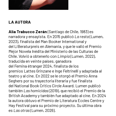
LA AUTORA
Alia Trabucco Zerán
(Santiago de Chile, 1983) es
narradora y ensayista. En 2015 publicó
La resta
(Lumen,
2023), finalista del Man Booker International y
del LiBeraturpreis en Alemania, y que le valió el Premio
Mejor Novela Inédita del Ministerio de las Culturas de
Chile. Volvió a obtenerlo con
Limpia
(Lumen, 2022),
traducida en veinte países, ganadora
del Femina étranger 2024, finalista de los
premios Lattes Grinzane e Inge Feltrinelli y adaptada al
teatro y al cine. En 2022 se le otorgó el Premio Anna
Seghers por su trayectoria literaria y fue finalista
del National Book Critics Circle Award. Lumen publicó
también
Las homicidas
(2019), que recibió el Premio de la
British Academy y también fue adaptado al cine. En 2024
la autora obtuvo el Premio de Literatura Eccles Centre y
Hay Festival para su próximo proyecto. Su última obra
es
Las otras
(Lumen, 2026).