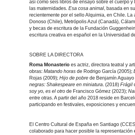
así como seis libros de ensayo sobre el cuerpo y 
las maternidades.
Esa cosa animal
, basada en su
recientemente por el sello Alquimia, en Chile. L
Donoso (Chile), Metrópolis Azul (Canadá), Cálam
y becas de escritura de la Fundación Guggenhei
escritura creativa en español en la Universidad 
SOBRE LA DIRECTORA
Roma Monasterio
es actriz, directora teatral y a
obras:
Matando horas
de Rodrigo García (2005);
Rojas (2009);
Hijo de pobre
de Benjamín Aguayo 
negras: Shakespeare en miniatura
. (2018)
Frágil
soy yo, es el otro
de Francisco Gómez (2023);
Na
entre otras. A partir del año 2018 reside en Barce
participando en festivales, exposiciones y encuen
El Centro Cultural de España en Santiago (CCES
colaborado para hacer posible la representación