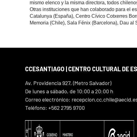
mismo elenco y la misma directora, todos chilen
Otras instituciones que han colaborado para el e
Catalunya (España), Centro Cívico Cotxerres Bor
Memoria (Chile), Sala Fénix (Barcelona), Dau al 
CCESANTIAGO | CENTRO CULTURAL DE E
Av. Providencia 927, (Metro Salvador)
De lunes a sábado, de 10:00 a 20:00 h
Correo electrónico: recepcion.cc.chile@aecid.e
Teléfono: +562 2795 9700