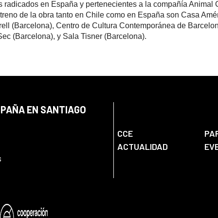
os radicados en España y pertenecientes a la compañía Animal
streno de la obra tanto en Chile como en España son
Casa Amér
rell (Barcelona), Centro de Cultura Contemporánea de Barcelon
Sec (Barcelona), y Sala Tisner (Barcelona).
SPAÑA EN SANTIAGO
CCE
PA
ACTUALIDAD
EV
s