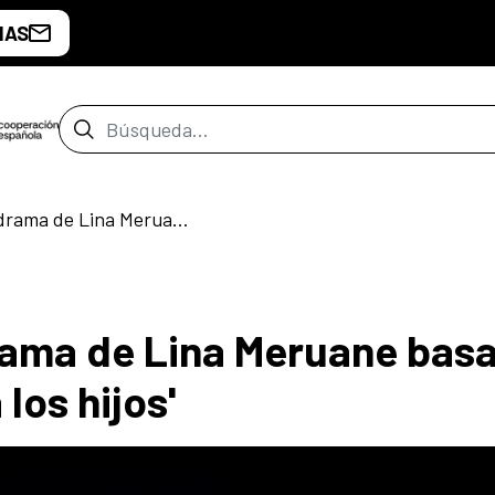
IAS
Barra de búsqueda
'Esa cosa animal', drama de Lina Meruane basado en su ensayo 'Contra los hijos'
drama de Lina Meruane bas
los hijos'