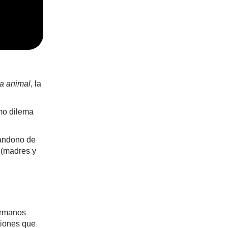
a animal
, la
mo dilema
bandono de
 (madres y
ermanos
tiones que