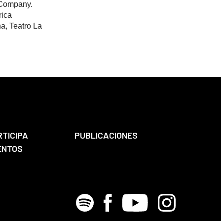
 Company.
ica
a, Teatro La
RTICIPA
PUBLICACIONES
ENTOS
Spotify
Facebook
Youtube
Instagram