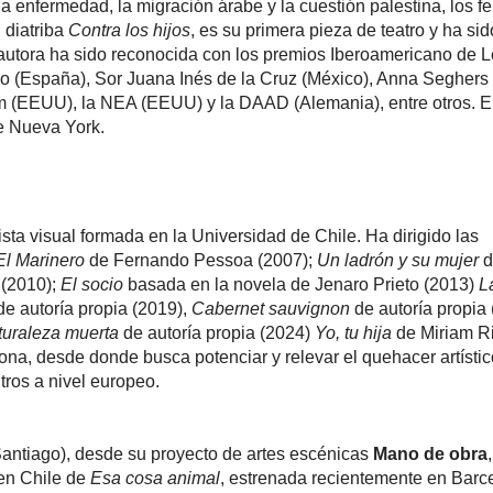
la enfermedad, la migración árabe y la cuestión palestina, los 
 diatriba
Contra los hijos
, es su primera pieza de teatro y ha si
a autora ha sido reconocida con los premios Iberoamericano de L
o (España), Sor Juana Inés de la Cruz (México), Anna Seghers
m (EEUU), la NEA (EEUU) y la DAAD (Alemania), entre otros. 
de Nueva York.
rtista visual formada en la Universidad de Chile. Ha dirigido las
El Marinero
de Fernando Pessoa (2007);
Un ladrón y su mujer
d
(2010);
El socio
basada en la novela de Jenaro Prieto (2013)
L
de autoría propia (2019),
Cabernet sauvignon
de autoría propia
turaleza muerta
de autoría propia (2024)
Yo, tu hija
de Miriam Ri
lona, desde donde busca potenciar y relevar el quehacer artístic
tros a nivel europeo.
antiago), desde su proyecto de artes escénicas
Mano de obra
 en Chile de
Esa cosa animal
, estrenada recientemente en Barc