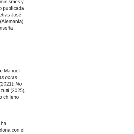
feminismos y
do publicada
etras José
 (Alemania),
Enseña
e Manuel
as horas
 (2021);
No
zutti (2025),
o chileno
, ha
elona con el