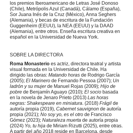
los premios Iberoamericano de Letras José Donoso
(Chile), Metrópolis Azul (Canadá), Cálamo (España),
Sor Juana Inés de la Cruz (México), Anna Seghers
(Alemania), y becas de escritura de la Fundación
Guggenheim (EEUU), la NEA (EEUU) y la DAAD
(Alemania), entre otros. Enseña escritura creativa en
español en la Universidad de Nueva York.
SOBRE LA DIRECTORA
Roma Monasterio
es actriz, directora teatral y artista
visual formada en la Universidad de Chile. Ha
dirigido las obras:
Matando horas
de Rodrigo García
(2005);
El Marinero
de Fernando Pessoa (2007);
Un
ladrón y su mujer
de Manuel Rojas (2009);
Hijo de
pobre
de Benjamín Aguayo (2010);
El socio
basada
en la novela de Jenaro Prieto (2013)
Las horas
negras: Shakespeare en miniatura
. (2018)
Frágil
de
autoría propia (2019),
Cabernet sauvignon
de autoría
propia (2021);
No soy yo, es el otro
de Francisco
Gómez (2023);
Naturaleza muerta
de autoría propia
(2024)
Yo, tu hija
de Miriam Rizutti (2025), entre otras.
A partir del año 2018 reside en Barcelona, desde