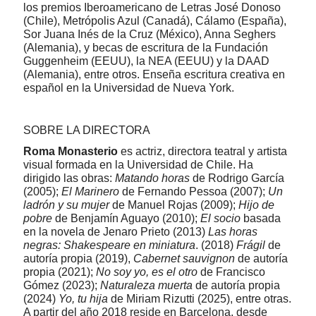
los premios Iberoamericano de Letras José Donoso
(Chile), Metrópolis Azul (Canadá), Cálamo (España),
Sor Juana Inés de la Cruz (México), Anna Seghers
(Alemania), y becas de escritura de la Fundación
Guggenheim (EEUU), la NEA (EEUU) y la DAAD
(Alemania), entre otros. Enseña escritura creativa en
español en la Universidad de Nueva York.
SOBRE LA DIRECTORA
Roma Monasterio
es actriz, directora teatral y artista
visual formada en la Universidad de Chile. Ha
dirigido las obras:
Matando horas
de Rodrigo García
(2005);
El Marinero
de Fernando Pessoa (2007);
Un
ladrón y su mujer
de Manuel Rojas (2009);
Hijo de
pobre
de Benjamín Aguayo (2010);
El socio
basada
en la novela de Jenaro Prieto (2013)
Las horas
negras: Shakespeare en miniatura
. (2018)
Frágil
de
autoría propia (2019),
Cabernet sauvignon
de autoría
propia (2021);
No soy yo, es el otro
de Francisco
Gómez (2023);
Naturaleza muerta
de autoría propia
(2024)
Yo, tu hija
de Miriam Rizutti (2025), entre otras.
A partir del año 2018 reside en Barcelona, desde