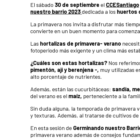
El sábado
30 de septiembre
el
CCESantiago
nuestro barrio 2023
dedicada a los
huertos 
La primavera nos invita a disfrutar más tiempo a
convierte en un buen momento para comenzar
Las
hortalizas de primavera- verano
necesit
fotoperiodo más exigente y un clima más estab
¿Cuáles son estas hortalizas?
Nos referimos 
pimentón, ají y berenjena -,
muy utilizadas e
alto porcentaje de nutrientes.
Además, están las cucurbitáceas:
sandía, mel
del verano es el
maíz,
perteneciente a la famil
Sin duda alguna, la temporada de primavera v
y texturas. Además, al tratarse de cultivos d
En esta sesión de
Germinando nuestro Barri
primavera verano además de consejos fundamen