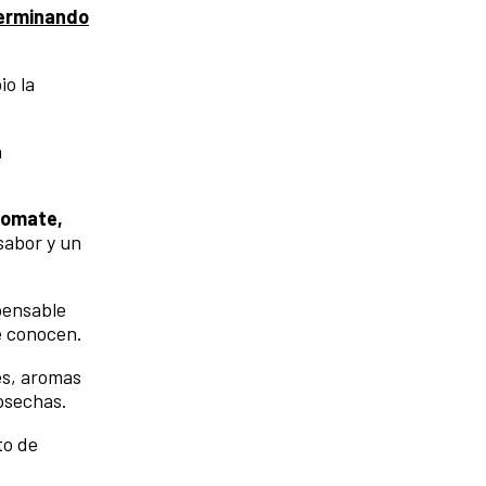
erminando
io la
n
tomate,
sabor y un
spensable
e conocen.
es, aromas
osechas.
to de