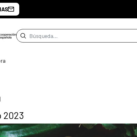
IAS
Barra de búsqueda
era
a
o 2023