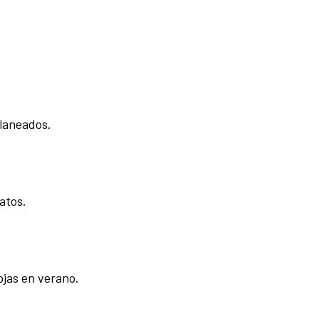
planeados.
atos.
ojas en verano.