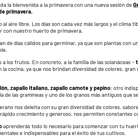
da la bienvenida a la primavera con una nueva sesión de
G
de primavera.
l aire libre. Los días son cada vez más largos y el clima tib
 con nuestro huerto de primavera.
an de días cálidos para germinar, ya que son plantas con u
le.
a los frutos. En concreto, a la familia de las solanáceas -
n la cocina, ya que nos brindan diversidad de colores, gran 
ón, zapallo italiano, zapallo camote y pepino
; otro indi
ia de las gramíneas y uno de los granos más antiguos que s
erano nos deleita con su gran diversidad de colores, sabor
e rápido crecimiento y generoso, nos permiten constantes c
o
aprenderás todo lo necesario para comenzar con tu huer
tales e indispensables para el éxito de tus cultivos.