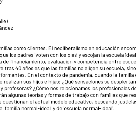
oy
ile)
nández
amilias como clientes. El neoliberalismo en educación encon
ue los padres 'voten con los pies' y escojan la escuela idea
ema de financiamiento, evaluación y competencia entre escue
e tras 40 años es que las familias no eligen su escuela, sino
rformantes. En el contexto de pandemia, cuando la familia 
e realizan sus hijos e hijas; ¿Qué sensaciones se despierta
 y profesoras? ¿Cómo nos relacionamos los profesionales de
án algunas teorías y formas de trabajo con familias que re
e cuestionan el actual modelo educativo, buscando justicia
 'familia normal-ideal' y de 'escuela normal-ideal'.