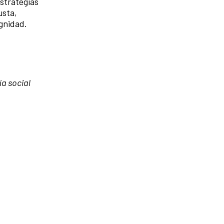
estrategias
usta,
ignidad.
ía social