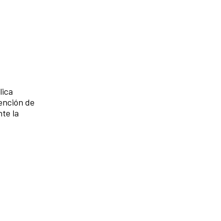
lica
vención de
nte la