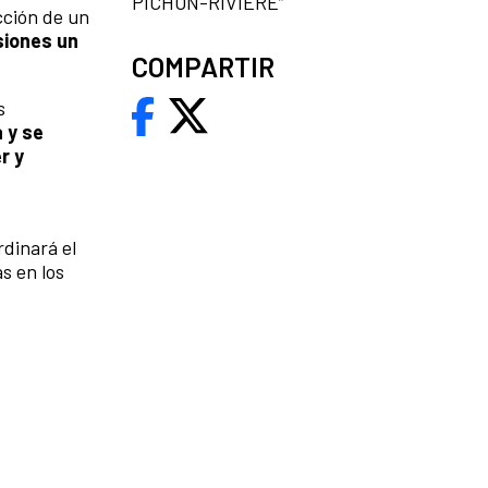
PICHON-RIVIÈRE”
cción de un
siones un
COMPARTIR
s
 y se
r y
rdinará el
s en los