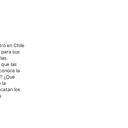
tró en Chile
l para sus
las,
 que las
conoce la
n? ¿Qué
 la
scatan los
s