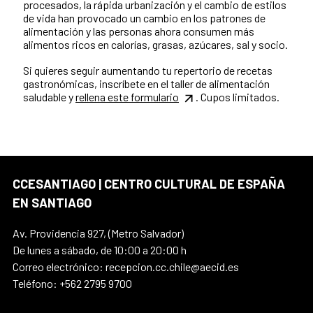
procesados, la rápida urbanización y el cambio de estilos
de vida han provocado un cambio en los patrones de
alimentación y las personas ahora consumen más
alimentos ricos en calorías, grasas, azúcares, sal y socio.
Si quieres seguir aumentando tu repertorio de recetas
gastronómicas, inscríbete en el taller de alimentación
saludable y
rellena este formulario
. Cupos limitados.
CCESANTIAGO | CENTRO CULTURAL DE ESPAÑA
EN SANTIAGO
Av. Providencia 927, (Metro Salvador)
De lunes a sábado, de 10:00 a 20:00 h
Correo electrónico: recepcion.cc.chile@aecid.es
Teléfono: +562 2795 9700