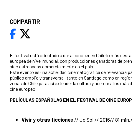
COMPARTIR
El festival está orientado a dar a conocer en Chile lo más
destac
europea de nivel mundial, con producciones ganadoras de prem
sido estrenadas comercialmente en el país.
Este evento es una actividad cinematográfica de relevancia para
público amplio y transversal, tanto en Santiago como en regio
zonas de Chile para así extender la cultura y acercar a los más
cine europeo.
PELÍCULAS ESPAÑOLAS EN EL FESTIVAL DE CINE EURO
Vivir y otras ficcione
s //
Jo Sol
// 2016// 81 min