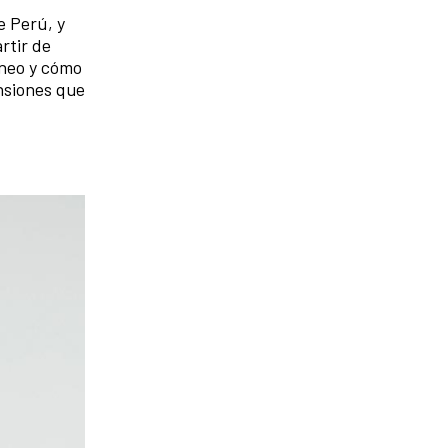
e Perú, y
rtir de
áneo y cómo
ensiones que