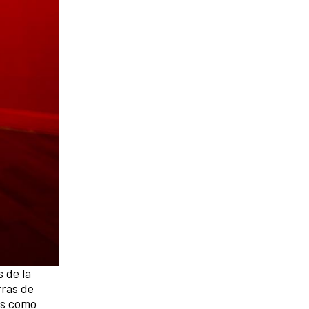
s de la
rras de
es como