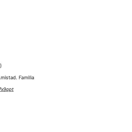
5)
Amistad. Familia
7x9qpt