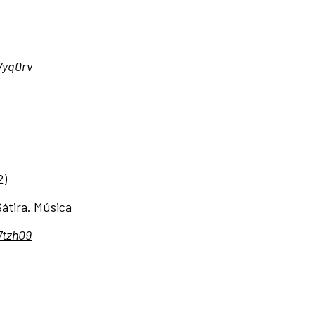
)
7yq0rv
2)
Sátira. Música
7tzh09