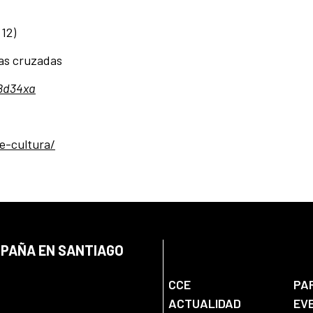
 12)
rias cruzadas
x8d34xa
e-cultura/
SPAÑA EN SANTIAGO
CCE
PA
ACTUALIDAD
EV