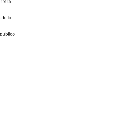
orrerá
 de la
 público