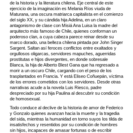
de la historia y la literatura chilena. Eje central de este
ejercicio de la imaginación es Melania Ríos viuda de
Maturana, una oscura matriarca capitalista en el comienzo
del siglo XX, y su cándida hija Adelina, en un claro
antagonismo de clase con Misiá Ana Luisa la madre del
arquitecto más famoso de Chile, quienes conforman un
poderoso clan, a cuya cabeza parece reinar desde su
marco dorado, una belleza chilena pintada por John Singer
Sargent. Saltan así feroces conflictos entre exaltados y
orgullosos oligarcas, servidores mapuches, aguerridas
prostitutas e hijos divergentes, en donde sobresale
Blanca, la hija de Alberto Blest Gana que ha regresado a
morir a un oscuro Chile, cargando con el peso de los
trasplantados en Francia. Y está Eliseo Coñuepán, víctima
de los errores cometidos con los servidores. Desde otras
narrativas acude a la novela Luis Riesco, padre
despreciado por su hija Paulina al descubrir su condición
de homosexual.
Todo conduce al declive de la historia de amor de Federico
y Gonzalo quienes avanzan hacia la muerte y la tragedia
del sida, mientras la humanidad en torno suyos los tilda de
insatisfechos y resentidos por su condición de hombres
sin hijos, incapaces de amasar fortunas o de escribir