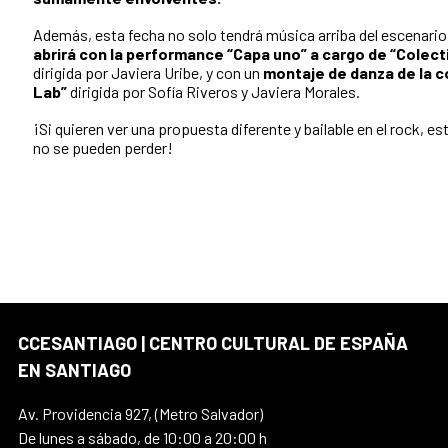
Además, esta fecha no solo tendrá música arriba del escenari
abrirá con la performance “Capa uno” a cargo de “Colect
dirigida por Javiera Uribe, y con un
montaje de danza de
la 
Lab”
dirigida por Sofía Riveros y Javiera Morales.
¡Si quieren ver una propuesta diferente y bailable en el rock, e
no se pueden perder!
CCESANTIAGO | CENTRO CULTURAL DE ESPAÑA
EN SANTIAGO
Av. Providencia 927, (Metro Salvador)
De lunes a sábado, de 10:00 a 20:00 h