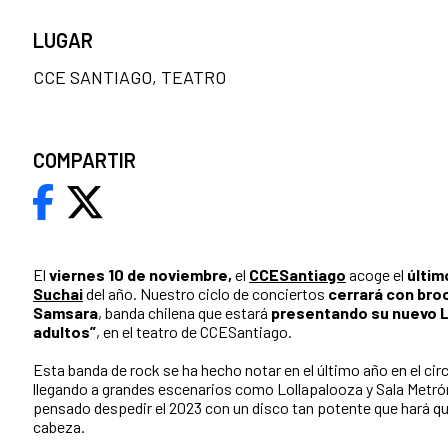
LUGAR
CCE SANTIAGO, TEATRO
COMPARTIR
El
viernes 10 de noviembre,
el
CCESantiago
acoge el
últim
Suchai
del año.
Nuestro ciclo de conciertos
cerrará con bro
Samsara
, banda chilena que estará
presentando su nuevo L
adultos”
, en el teatro de CCESantiago.
Esta banda de rock se ha hecho notar en el último año en el ci
llegando a grandes escenarios como Lollapalooza y Sala Metró
pensado despedir el 2023 con un disco tan potente que hará qu
cabeza.