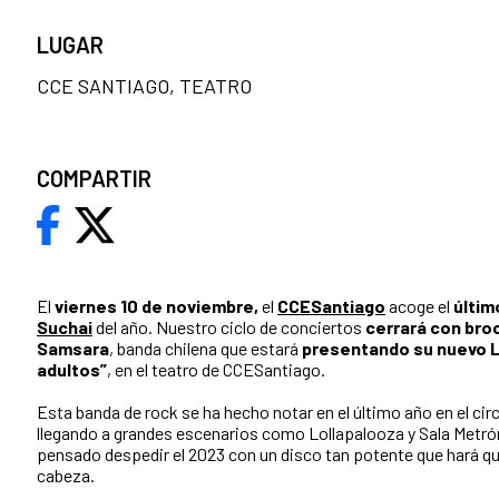
LUGAR
CCE SANTIAGO, TEATRO
COMPARTIR
El
viernes 10 de noviembre,
el
CCESantiago
acoge el
últim
Suchai
del año.
Nuestro ciclo de conciertos
cerrará con bro
Samsara
, banda chilena que estará
presentando su nuevo L
adultos”
, en el teatro de CCESantiago.
Esta banda de rock se ha hecho notar en el último año en el ci
llegando a grandes escenarios como Lollapalooza y Sala Metró
pensado despedir el 2023 con un disco tan potente que hará qu
cabeza.