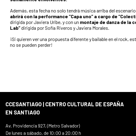
Además, esta fecha no solo tendrá música arriba del escenari
abrirá con la performance “Capa uno” a cargo de “Colect
dirigida por Javiera Uribe, y con un
montaje de danza de
la 
Lab”
dirigida por Sofía Riveros y Javiera Morales.
¡Si quieren ver una propuesta diferente y bailable en el rock, e
no se pueden perder!
CCESANTIAGO | CENTRO CULTURAL DE ESPAÑA
EN SANTIAGO
Av. Providencia 927, (Metro Salvador)
De lunes a sábado, de 10:00 a 20:00 h