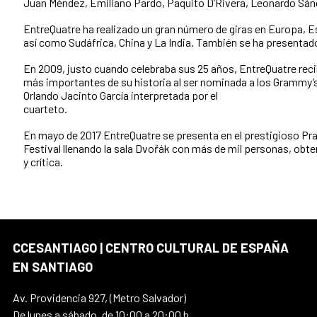
Juan Méndez, Emiliano Pardo, Paquito D’Rivera, Leonardo Sánc
EntreQuatre ha realizado un gran número de giras en Europa, E
así como Sudáfrica, China y La India. También se ha presentad
En 2009, justo cuando celebraba sus 25 años, EntreQuatre rec
más importantes de su historia al ser nominada a los Grammy’s 
Orlando Jacinto García interpretada por el
cuarteto.
En mayo de 2017 EntreQuatre se presenta en el prestigioso Pra
Festival llenando la sala Dvořák con más de mil personas, obt
y crítica.
CCESANTIAGO | CENTRO CULTURAL DE ESPAÑA
EN SANTIAGO
Av. Providencia 927, (Metro Salvador)
De lunes a sábado, de 10:00 a 20:00 h