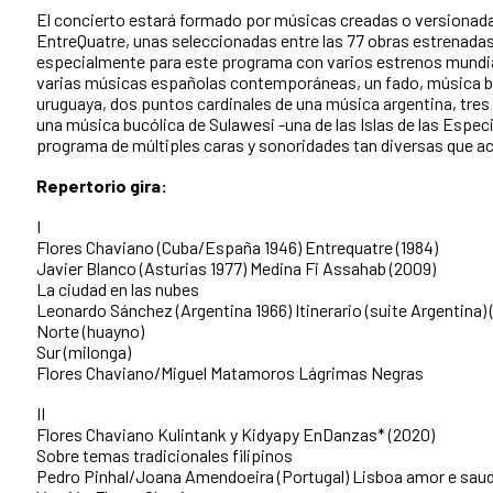
El concierto estará formado por músicas creadas o versionadas
EntreQuatre, unas seleccionadas entre las 77 obras estrenada
especialmente para este programa con varios estrenos mundia
varias músicas españolas contemporáneas, un fado, música br
uruguaya, dos puntos cardinales de una música argentina, tres 
una música bucólica de Sulawesi -una de las Islas de las Espec
programa de múltiples caras y sonoridades tan diversas que a
Repertorio gira:
I
Flores Chaviano (Cuba/España 1946) Entrequatre (1984)
Javier Blanco (Asturias 1977) Medina Fi Assahab (2009)
La ciudad en las nubes
Leonardo Sánchez (Argentina 1966) Itinerario (suite Argentina) 
Norte (huayno)
Sur (milonga)
Flores Chaviano/Miguel Matamoros Lágrimas Negras
II
Flores Chaviano Kulintank y Kidyapy EnDanzas* (2020)
Sobre temas tradicionales filipinos
Pedro Pinhal/Joana Amendoeira (Portugal) Lisboa amor e saud