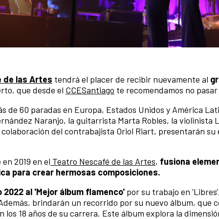
 de las Artes
tendrá el placer de recibir nuevamente al
g
rto, que desde el
CCESantiago
te recomendamos no pasar 
más de 60 paradas en Europa, Estados Unidos y América Lat
rnández Naranjo, la guitarrista Marta Robles, la violinista 
 la colaboración del contrabajista Oriol Riart, presentarán s
 en 2019 en el
Teatro Nescafé de las Artes
,
fusiona eleme
lásica para crear hermosas composiciones.
 2022 al 'Mejor álbum flamenco'
por su trabajo en 'Libres
. Además, brindarán un recorrido por su nuevo álbum, que 
n los 18 años de su carrera. Este álbum explora la dimensió