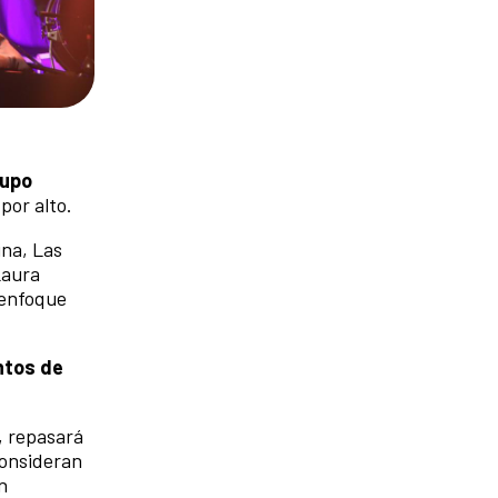
rupo
por alto.
ina, Las
Laura
u enfoque
ntos de
', repasará
consideran
n