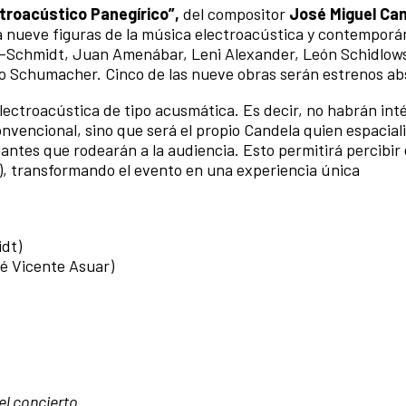
ctroacústico Panegírico”,
del compositor
José Miguel Can
a nueve figuras de la música electroacústica y contempor
a-Schmidt, Juan Amenábar, Leni Alexander, León Schidlows
co Schumacher. Cinco de las nueve obras serán estrenos ab
electroacústica de tipo acusmática. Es decir, no habrán int
vencional, sino que será el propio Candela quien espaciali
lantes que rodearán a la audiencia. Esto permitirá percibir 
), transformando el evento en una experiencia única
dt)
sé Vicente Asuar)
el concierto