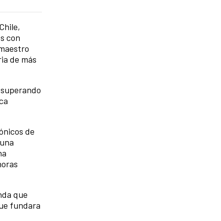
Chile,
es con
 maestro
ria de más
, superando
ica
ónicos de
 una
na
noras
anda que
que fundara