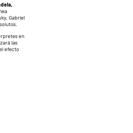
dela,
ánea
ky, Gabriel
solutos.
érpretes en
zará las
el efecto