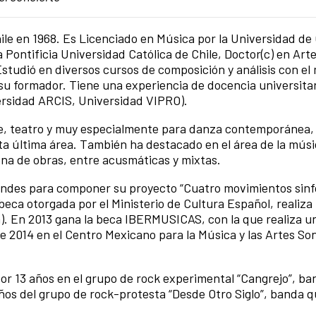
le en 1968. Es Licenciado en Música por la Universidad de 
 Pontificia Universidad Católica de Chile, Doctor(c) en Art
tudió en diversos cursos de composición y análisis con el
u formador. Tiene una experiencia de docencia universita
ersidad ARCIS, Universidad VIPRO).
ne, teatro y muy especialmente para danza contemporánea
sta última área. También ha destacado en el área de la mús
ena de obras, entre acusmáticas y mixtas.
ndes para componer su proyecto “Cuatro movimientos sinf
beca otorgada por el Ministerio de Cultura Español, realiza
). En 2013 gana la beca IBERMUSICAS, con la que realiza u
e 2014 en el Centro Mexicano para la Música y las Artes So
por 13 años en el grupo de rock experimental “Cangrejo”, b
años del grupo de rock-protesta “Desde Otro Siglo”, banda 