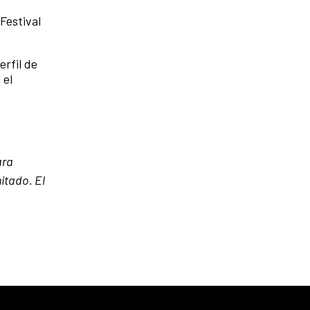
Festival
erfil de
 el
ara
mitado. El