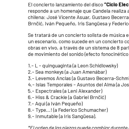
El concierto lanzamiento del disco
“Ciclo Ele
responde a un homenaje que Candela realiza 
chilena: José Vicente Asuar, Gustavo Becerr
Brnčić, Iván Pequeño, Iris Sangüesa y Federi
Se tratará de un concierto solista de música 
un escenario, como sucede en un concierto con
obras en vivo, a través de un sistema de 8 par
de movimiento del sonido (efecto fonocinético
1.- L - quinguaginta (a Leon Schidlowsky)
2.- Sea monkeys (a Juan Amenábar)
3.- Levemos Anclas (a Gustavo Becerra-Schmi
4.- Islas Temporales - Asuntos del Alma (a Jo
5.- Espectrales (a Leni Alexander)
6.- Hiss & Crackle (a Gabriel Brnčić)
7.- Aquí (a Iván Pequeño)
8.- Type...! (a Federico Schumacher)
9.- Inmutable (a Iris Sangüesa).
*El orden de las piezas puede cambiar durante 