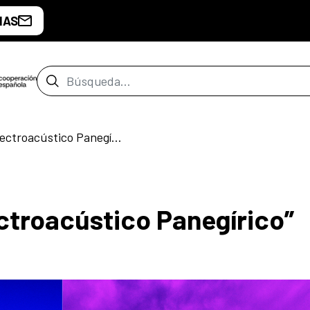
IAS
Barra de búsqueda
Concierto “Ciclo Electroacústico Panegírico”
ectroacústico Panegírico”